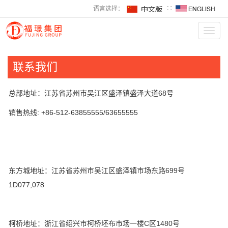
语言选择：
∷
Toggl
navig
联系我们
总部地址：
江苏省苏州市吴江区盛泽镇盛泽大道68
号
销售热线: +86-512-63855555/63655555
东方城地址：江苏省苏州市吴江区盛泽镇市场东路699号
1D077,078
柯桥地址：浙江省绍兴市柯桥坯布市场一楼C区1480号